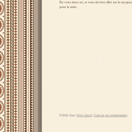
En voici deux ici, et vous devriez aller sur le myspac
pour la suite.
Publié dans
Non classé
|
Laisser un commentaire