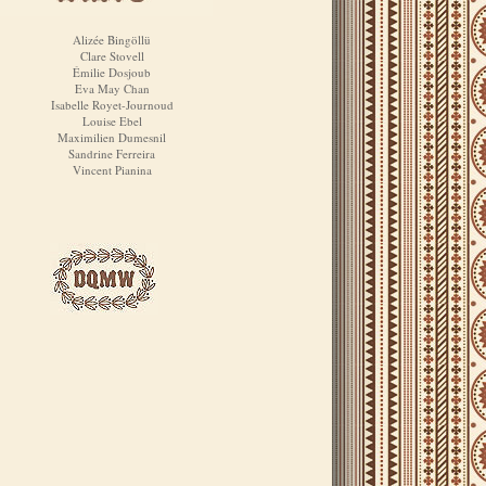
Alizée Bingöllü
Clare Stovell
Émilie Dosjoub
Eva May Chan
Isabelle Royet-Journoud
Louise Ebel
Maximilien Dumesnil
Sandrine Ferreira
Vincent Pianina