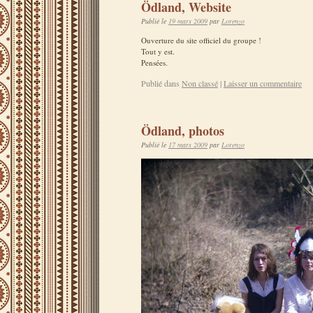
Ödland, Website
Publié le
19 mars 2009
par
Lorenzo
Ouverture du site officiel du groupe !
Tout y est.
Pensées.
Publié dans
Non classé
|
Laisser un commentaire
Ödland, photos
Publié le
17 mars 2009
par
Lorenzo